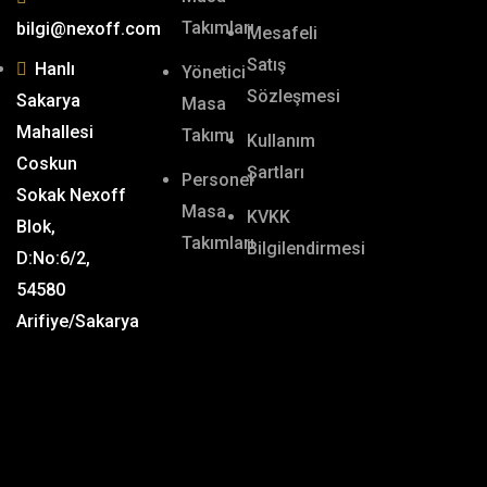
Takımları
bilgi@nexoff.com
Mesafeli
Satış
Hanlı
Yönetici
Sözleşmesi
Sakarya
Masa
Mahallesi
Takımı
Kullanım
Coskun
Şartları
Personel
Sokak Nexoff
Masa
KVKK
Blok,
Takımları
Bilgilendirmesi
D:No:6/2,
54580
Arifiye/Sakarya