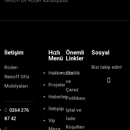
Nexoff bir Roder kuruluşudur.
İletişim
Hızlı
Önemli
Sosyal
Menü
Linkler
Bizi takip edin!
Roder-
Hakkımızda
Gizlilik
Nexoff Ofis
ve
Projeler
Mobilyaları
Çerez
Haberler
Politikası
İletişim
0264 276
İptal ve
87 42
İade
Vip
Koşulları
Masa