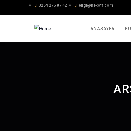
0264 276 87 42
bilgi@nexoff.com
ANASAYFA
K
AR