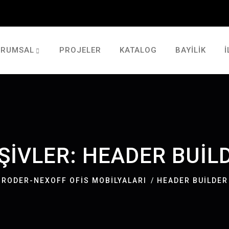
URUMSAL
PROJELER
KATALOG
BAYILIK
İ
ŞIVLER:
HEADER BUIL
RODER-NEXOFF OFIS MOBILYALARI
HEADER BUILDER