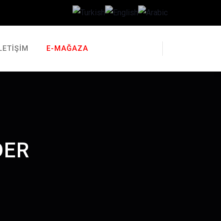
LETIŞIM
E-MAĞAZA
DER